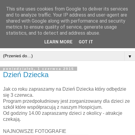
This site uses cookies from Google to deliver its services
Dom Misyjny Świętego
and to analyze traffic. Your IP address and user-agent are
shared with Google along with performance and security
Ducha k/Zamościa
metrics to ensure quality of service, generate usage
statistics, and to detect and address abuse.
Łabuńki Pierwsze 1, 22-437 Łabunie, telefon.: 516795607
LEARN MORE
GOT IT
▼
poniedziałek, 1 czerwca 2015
Dzień Dziecka
Jak co roku zapraszamy na Dzień Dziecka który odbędzie
się 3 czerwca.
Program przedpołudniowy jest zorganizowany dla dzieci ze
szkół które współpracują z naszym Hospicjum.
Od godziny 14.00 zapraszamy dzieci z okolicy - atrakcje
czekają.
NAJNOWSZE FOTOGRAFIE