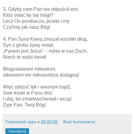
3. Gdyby nam Pan nie odpuścił win,
Któż ostać by się mógł?
Lecz On przebacza, przeto i my
Czyńmy jak nasz Bóg!
4. Pan Syna Krwią zmazał wszelki dług,
Syn z grobu żywy wstał;
„Panem jest Jezus” – mówi w nas Duch.
Niech to widzi świat!
Błogosławieni miłosierni,
albowiem oni miłosierdzia dostąpią!
Więc odrzuć lęk i wiernym bądź,
Swe troski w Panu złóż
I ufaj, bo zmartwychwstał i wciąż
Żyje Pan, Twój Bóg!
Franciszek cpps
o
00:00:00
Brak komentarzy:
Udostępnij