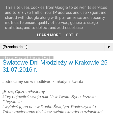
This site uses cookies from Google to deliver its services
Dom Misyjny Świętego
and to analyze traffic. Your IP address and user-agent are
shared with Google along with performance and security
Ducha k/Zamościa
metrics to ensure quality of service, generate usage
statistics, and to detect and address abuse.
Łabuńki Pierwsze 1, 22-437 Łabunie, telefon.: 516795607
LEARN MORE
GOT IT
▼
niedziela, 24 lipca 2016
Światowe Dni Młodzieży w Krakowie 25-
31.07.2016 r.
Jednoczmy się w modlitwie z młodymi świata
„Boże, Ojcze miłosierny,
który objawiłeś swoją miłość w Twoim Synu Jezusie
Chrystusie,
i wylałeś ją na nas w Duchu Świętym, Pocieszycielu,
Tobie zawierzamy dziś losy świata i każdego człowieka”.