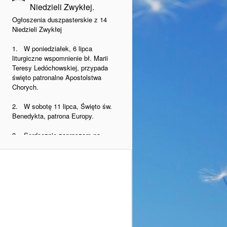
Niedzieli Zwykłej.
Ogłoszenia duszpasterskie z 14
Niedzieli Zwykłej
1. W poniedziałek, 6 lipca
liturgiczne wspomnienie bł. Marii
Teresy Ledóchowskiej, przypada
święto patronalne Apostolstwa
Chorych.
2. W sobotę 11 lipca, Święto św.
Benedykta, patrona Europy.
3. Serdecznie zapraszam na
Pieszą Pielgrzymkę z
Misjonarzami Krwi Chrystusa.
Nasza grupa Żółto Biało Żółta
wyruszy z Warszawy na Jasną
Górę 6.08.26r. z Kościoła
Akademickiego p.w. św. Anny.
4.