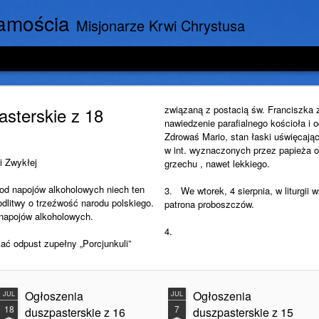
amościa
Misjonarze Krwi Chrystusa
sterskie z 18
związaną z postacią św. Franciszka 
nawiedzenie parafialnego kościoła i
Zdrowaś Mario, stan łaski uświęcające
w int. wyznaczonych przez papieża o
i Zwykłej
grzechu , nawet lekkiego.
 od napojów alkoholowych niech ten
3. We wtorek, 4 sierpnia, w liturgi
dlitwy o trzeźwość narodu polskiego.
patrona proboszczów.
 napojów alkoholowych.
4.
ać odpust zupełny „Porcjunkuli”
Ogłoszenia
Ogłoszenia
JUL
JUL
18
7
duszpasterskie z 16
duszpasterskie z 15