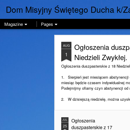
Dom Misyjny Świętego Ducha k/Z
Magazine
Pages
Ogłoszenia duszpa
AUG
1
Niedzieli Zwykłej.
Ogłoszenia duszpasterskie z 18 Niedziel
1. Sierpień jest miesiącem abstynencji
miesiąc będzie czasem indywidualnej mo
Podejmijmy ofiarny czyn abstynencji od
2. W dzisiejszą niedzielę, można uzysk
Ogłoszenia
JUL
25
duszpasterskie z 17