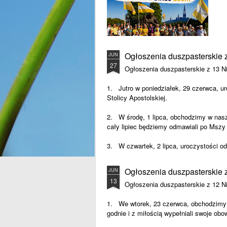
Ogłoszenia duszpasterskie z
JUN
27
Ogłoszenia duszpasterskie z 13 Ni
1. Jutro w poniedziałek, 29 czerwca, u
Stolicy Apostolskiej.
2. W środę, 1 lipca, obchodzimy w nasz
cały lipiec będziemy odmawiali po Mszy ś
3. W czwartek, 2 lipca, uroczystości 
4.
Ogłoszenia duszpasterskie z
JUN
13
Ogłoszenia duszpasterskie z 12 Ni
1. We wtorek, 23 czerwca, obchodzimy 
godnie i z miłością wypełniali swoje obo