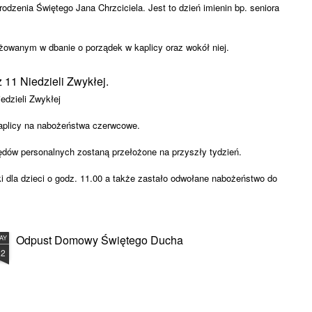
zenia Świętego Jana Chrzciciela. Jest to dzień imienin bp. seniora
wanym w dbanie o porządek w kaplicy oraz wokół niej.
 11 Niedzieli Zwykłej.
edzieli Zwykłej
aplicy na nabożeństwa czerwcowe.
dów personalnych zostaną przełożone na przyszły tydzień.
i dla dzieci o godz. 11.00 a także zastało odwołane nabożeństwo do
wanym w dbanie o porządek w kaplicy oraz wokół niej.
Odpust Domowy Świętego Ducha
AY
22