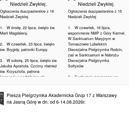
Niedzieli Zwykłej.
Niedzieli Zwykłej.
Ogłoszenia duszpasterskie z 16
Ogłoszenia duszpasterskie z 15
Niedzieli Zwykłej
Niedzieli Zwykłej
1. W środę, 22 lipca, święto św.
1. W czwartek, 16 lipca,
Marii Magdaleny.
wspomnienie NMP z Góry Karmel.
W Sanktuarium Maryjnym w
2. W czwartek, 23 lipca, święto
Tomaszowie Lubelskim
św. Brygidy, patronki Europy.
Diecezjalna Pielgrzymka Rodzin,
zaś w Sanktuarium w Nabrożu
3. W sobotę, 25 lipca, święto św.
Diecezjalna Pielgrzymka
Jakuba Apostoła. Czcimy również
Sołtysów
św. Krzysztofa, patrona
kierowców i podróżujących.
2. Serdecznie zapraszam na
Pieszą Pielgrzymkę z
4. Błogosławieństwo kierowców i
Misjonarzami Krwi Chrystusa na
pojazdów mechanicznych w
Jasną Górę. Nasza grupa Żółto
Piesza Pielgrzymka Akademicka Grup 17 z Warszawy
UN
przyszłą niedzielę po Mszach o
Biało Żółta wyruszy z Warszawy
27
na Jasną Górę w dn. od 6-14.08.2026r.
godz. 9.00 i 11.00.
6.08.26r. z Kościoła
Akademickiego p.w. św. Anny.
5. Dziękuję wszystkim
zaangażowanym, którzy dbają o
3.
piękno naszej kaplicy oraz wokół