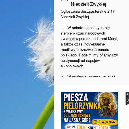
Niedzieli Zwykłej.
Ogłoszenia duszpasterskie z 17
Niedzieli Zwykłej
1. W sobotę rozpoczyna się
sierpień- czas narodowych
zwycięstw pod sztandarami Maryi,
a także czas indywidualnej
modlitwy o trzeźwość narodu
polskiego. Podejmijmy ofiarny czy
abstynencji od napojów
alkoholowych.
2. W niedzielę, można uzyskać
odpust zupełny „Porcjunkuli”
związaną z postacią św.
Franciszka z Asyżu.
J