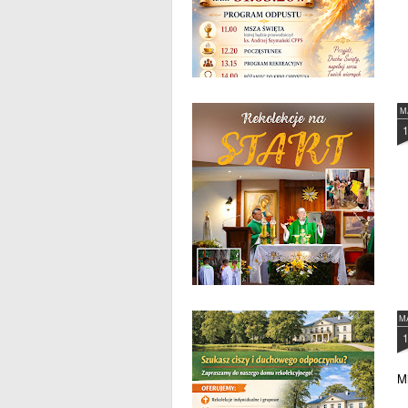
1. Za śp.
M
M
M