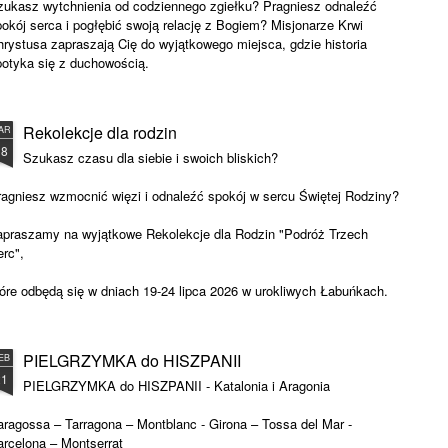
zukasz wytchnienia od codziennego zgiełku? Pragniesz odnaleźć
okój serca i pogłębić swoją relację z Bogiem? Misjonarze Krwi
hrystusa zapraszają Cię do wyjątkowego miejsca, gdzie historia
potyka się z duchowością.
 nas
Rekolekcje dla rodzin
AR
asz dom rekolekcyjny mieści się w malowniczym zespole pałacowo-
18
arkowym w Łabuńkach Pierwszych (woj. lubelskie).
Szukasz czasu dla siebie i swoich bliskich?
ragniesz wzmocnić więzi i odnaleźć spokój w sercu Świętej Rodziny?
apraszamy na wyjątkowe Rekolekcje dla Rodzin "Podróż Trzech
erc",
tóre odbędą się w dniach 19-24 lipca 2026 w urokliwych Łabuńkach.
o czas modlitwy, wspólnoty i duchowej odnowy pod opieką Maryi,
zefa i Jezusa.
PIELGRZYMKA do HISZPANII
EB
21
ie zwlekaj z zapisami! Czekamy na Was z otwartymi sercami.
PIELGRZYMKA do HISZPANII - Katalonia i Aragonia
aragossa – Tarragona – Montblanc - Girona – Tossa del Mar -
arcelona – Montserrat