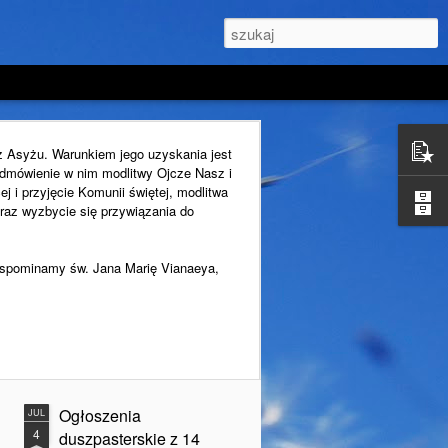
z Asyżu. Warunkiem jego uzyskania jest
 odmówienie w nim modlitwy Ojcze Nasz i
j i przyjęcie Komunii świętej, modlitwa
raz wyzbycie się przywiązania do
i wspominamy św. Jana Marię Vianaeya,
Ogłoszenia
JUL
4
duszpasterskie z 14