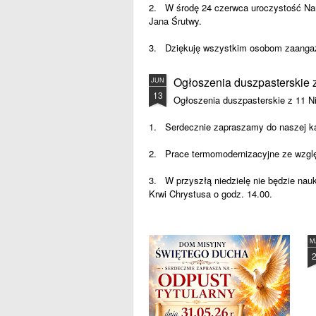
2. W środę 24 czerwca uroczystość Narod
Jana Śrutwy.
3. Dziękuję wszystkim osobom zaangażo
Ogłoszenia duszpasterskie z
JUN
13
Ogłoszenia duszpasterskie z 11 Ni
1. Serdecznie zapraszamy do naszej k
2. Prace termomodernizacyjne ze wzglę
3. W przyszłą niedzielę nie będzie nauk
Krwi Chrystusa o godz. 14.00.
4. Dziękuję wszystkim osobom zaangażo
M
Poniedziałek
15.06.26 r.
18.00