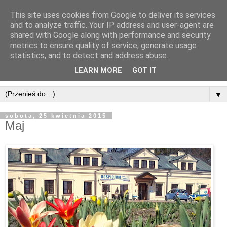
This site uses cookies from Google to deliver its services
Dom Misyjny Świętego
and to analyze traffic. Your IP address and user-agent are
shared with Google along with performance and security
Ducha k/Zamościa
metrics to ensure quality of service, generate usage
statistics, and to detect and address abuse.
Łabuńki Pierwsze 1, 22-437 Łabunie, telefon.: 516795607
LEARN MORE
GOT IT
▼
sobota, 25 kwietnia 2015
Maj